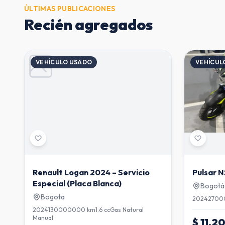
ÚLTIMAS PUBLICACIONES
Recién agregados
VEHÍCULO USADO
VEHÍCUL
Renault Logan 2024 – Servicio
Pulsar 
Especial (Placa Blanca)
Bogotá
Bogota
2024
2700
2024
130000000 km
1.6 cc
Gas Natural
Manual
$ 11.2