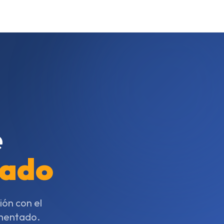
e
cado
ón con el
umentado.