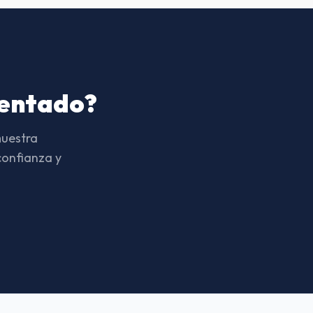
 documentado
do suma valor
mentado?
muestra
confianza y