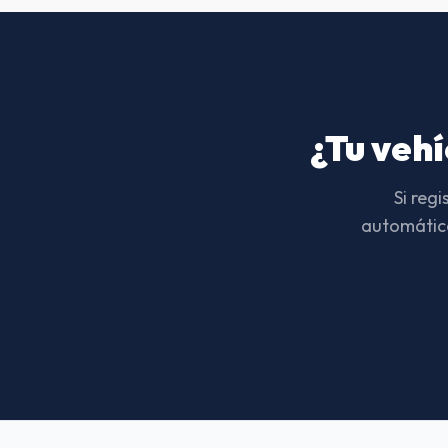
Motos y autos con historial
Con el respaldo del registro Tucamo
¿Tu veh
Si reg
automática