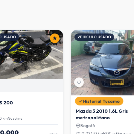
O USADO
VEHÍCULO USADO
Historial Tucamo
NS 200
Mazda 3 2010 1.6L Gris
metropolitano
0 km
Gasolina
Bogotá
00.000
2010
102350 km
1600 cc
Gasolina